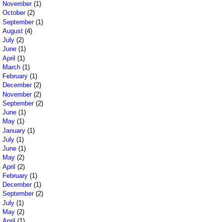
November
(1)
October
(2)
September
(1)
August
(4)
July
(2)
June
(1)
April
(1)
March
(1)
February
(1)
December
(2)
November
(2)
September
(2)
June
(1)
May
(1)
January
(1)
July
(1)
June
(1)
May
(2)
April
(2)
February
(1)
December
(1)
September
(2)
July
(1)
May
(2)
April
(1)