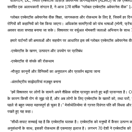
वाशिंगटन, DC, स्थित एस्बेस्टॉस डिज़ीज़ अवेयरनेस आर्गेनाइजेशन (ADAO) जो कि एस्बेस्टॉस
समर्पित एक अलाभकारी संगठन है, ने आज 17वें वार्षिक ”ग्लोबल एस्बेस्टॉस अवेयरनेस वीक
ग्लोबल एस्बेस्टॉस अवेयरनेस वीक शिक्षा, जागरूकता और रोकथाम के लिए है, जिसमें हर दिन अग
रोगियों की कहानियों को पेश किया जाएगा। अधिकांश सामग्रियों को पांच भाषाओं (स्पेनी, फ्रेंच
अवसर वाला सप्ताह बनाया जा सके। विश्वस्तर पर वर्चुअल मोमबत्ती जलाओ अभियान के साथ
हमारे पार्टनरों की क्षमताओं और सहयोग पर आधारित इस वर्ष ग्लोबल एस्बेस्टॉस अवेयरनेस वीक
-एस्बेस्टॉस के खनन, उत्पादन और उपयोग पर प्रतिबंध
-एस्बेस्टॉस से संपर्क की रोकथाम
-मौजूदा कानूनों और विनियमों का अनुपालन और प्रवर्तन बढ़ाया जाना
-अंतर्राष्ट्रीय साझेदारियां मज़बूत बनाना
“हमें विश्वस्तर पर लोगों के सामने अपने शैक्षिक संदेश प्रस्तुत करते हुए बड़ी प्रसन्नत
के कारण किसी रोग से जूझ रहे हैं, और अब लोगों के लिए एस्बेस्टॉस के खतरों को, तथा घरों, स्
पहले से बहुत ज्यादा महत्त्वपूर्ण हो चुका है।” मेसोथेलियोमा से ग्रस्त दिवंगत पति की विध
रखते हुए यह कहा।
“सीधी-सपाट सच्चाई यह है कि एस्बेस्टॉस घातक है। एस्बेस्टॉस को मनुष्यों में कैंसर उत्पन्
अनुसंधानों के साथ, इसकी रोकथाम ही एकमात्र इलाज है। लगभग 70 देशों ने एस्बेस्टॉस को