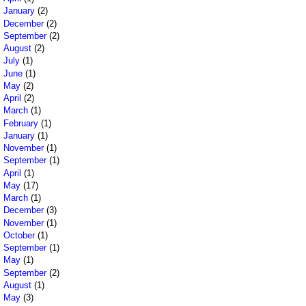
January
(2)
December
(2)
September
(2)
August
(2)
July
(1)
June
(1)
May
(2)
April
(2)
March
(1)
February
(1)
January
(1)
November
(1)
September
(1)
April
(1)
May
(17)
March
(1)
December
(3)
November
(1)
October
(1)
September
(1)
May
(1)
September
(2)
August
(1)
May
(3)