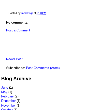
Posted by
mediavigil
at
6:38 PM
No comments:
Post a Comment
Newer Post
Subscribe to:
Post Comments (Atom)
Blog Archive
June
(1)
May
(1)
February
(2)
December
(1)
November
(1)
October
(1)