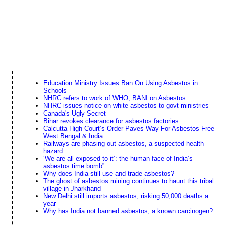
Education Ministry Issues Ban On Using Asbestos in
Schools
NHRC refers to work of WHO, BANI on Asbestos
NHRC issues notice on white asbestos to govt ministries
Canada's Ugly Secret
Bihar revokes clearance for asbestos factories
Calcutta High Court’s Order Paves Way For Asbestos Free
West Bengal & India
Railways are phasing out asbestos, a suspected health
hazard
‘We are all exposed to it’: the human face of India’s
asbestos time bomb”
Why does India still use and trade asbestos?
The ghost of asbestos mining continues to haunt this tribal
village in Jharkhand
New Delhi still imports asbestos, risking 50,000 deaths a
year
Why has India not banned asbestos, a known carcinogen?