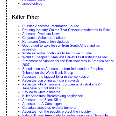
asbestosblog
Killer Fiber
Russian Asbestos Information Source
Refuting Industry Claims That Chrysotile Asbestos Is Safe
Asbestos Products News
Chrysotile Asbestos Institute
Rotterdam Convention Updates
Govt urged to take lesson from South Africa and ban
asbestos
White asbestos continues to be in use in India
World’s Cheapest, Smallest Car–But Is It Asbestos-Free
Statement of Support for the Ban Asbestos in America Act of
t
2007
Submission on Asbestos before Independent People's
Tribunal on the World Bank Group
Asbestos, the biggest killer in the workplace
Asbestos poisoning at India shipyards
Asbestos kills Americans, Europeans, Australians &
Japanese but not Indians
Say no to white asbestos
Killer Asbestos: Breathtaking negligence
Asbestos, the Silent Killer
Asbestos-Is-A-Carcinogen
Canada’s asbestos exports immoral
Asbestos: Kill the people, protect the industry
India still uses Amphibole Asbestos along with Chrysotile