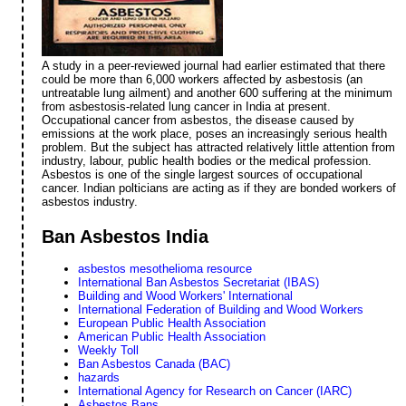
A study in a peer-reviewed journal had earlier estimated that there
could be more than 6,000 workers affected by asbestosis (an
untreatable lung ailment) and another 600 suffering at the minimum
from asbestosis-related lung cancer in India at present.
Occupational cancer from asbestos, the disease caused by
emissions at the work place, poses an increasingly serious health
problem. But the subject has attracted relatively little attention from
industry, labour, public health bodies or the medical profession.
Asbestos is one of the single largest sources of occupational
cancer. Indian polticians are acting as if they are bonded workers of
asbestos industry.
Ban Asbestos India
asbestos mesothelioma resource
International Ban Asbestos Secretariat (IBAS)
Building and Wood Workers' International
International Federation of Building and Wood Workers
European Public Health Association
American Public Health Association
Weekly Toll
Ban Asbestos Canada (BAC)
hazards
International Agency for Research on Cancer (IARC)
Asbestos Bans