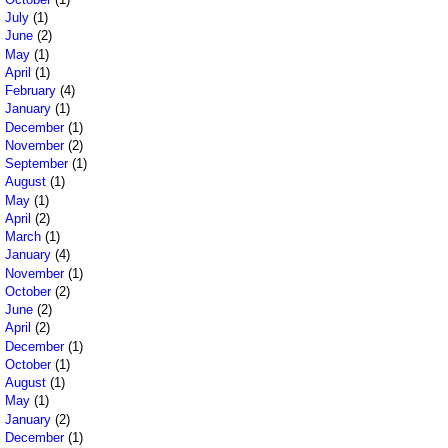
July
(1)
June
(2)
May
(1)
April
(1)
February
(4)
January
(1)
December
(1)
November
(2)
September
(1)
August
(1)
May
(1)
April
(2)
March
(1)
January
(4)
November
(1)
October
(2)
June
(2)
April
(2)
December
(1)
October
(1)
August
(1)
May
(1)
January
(2)
December
(1)